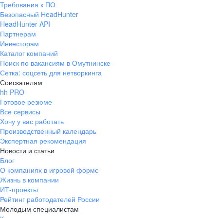
Требования к ПО
pr@ural.hh.ru
Безопасный HeadHunter
HeadHunter API
Краснодар
Партнерам
Инвесторам
ул. Янковского, д. 169, 7 этаж,
Каталог компаний
706 каб.
Поиск по вакансиям в Омутнинске
+7 861 205-55-57
Сетка: соцсеть для нетворкинга
pr@krd.hh.ru
Соискателям
hh PRO
Готовое резюме
Владивосток
Все сервисы
пер. Ланинский д. 4, офис 3.4
Хочу у вас работать
Производственный календарь
+7 423 202-33-28
Экспертная рекомендация
pr@dv.hh.ru
Новости и статьи
Блог
Новосибирск
О компаниях в игровой форме
Жизнь в компании
ул. Большевистская, д. 35,
ИТ-проекты
помещение 21
Рейтинг работодателей России
+7 383 207-94-64
Молодым специалистам