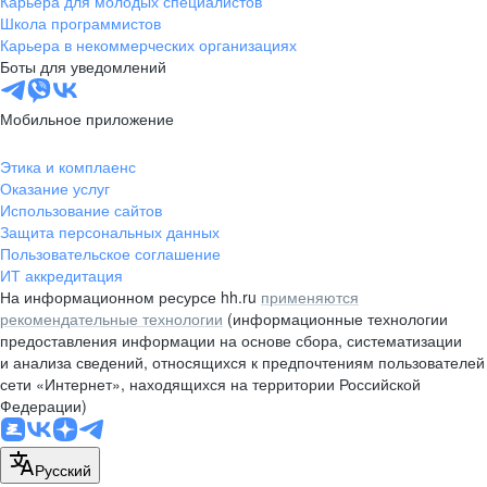
Карьера для молодых специалистов
pr@nsk.hh.ru
Школа программистов
Карьера в некоммерческих организациях
Минск
Боты для уведомлений
пр-т Дзержинского, д. 57,
10 этаж, помещение 45-1
Мобильное приложение
+375 (17)
336-03-02
Этика и комплаенс
pr@rabota.by
Оказание услуг
Использование сайтов
Алматы
Защита персональных данных
Пользовательское соглашение
пр. Абая, д. 151, БЦ Алатау,
ИТ аккредитация
12 этаж, офис 1209
На информационном ресурсе hh.ru
применяются
+7 727 232-13-13
рекомендательные технологии
(информационные технологии
pr@headhunter.com.kz
предоставления информации на основе сбора, систематизации
и анализа сведений, относящихся к предпочтениям пользователей
сети «Интернет», находящихся на территории Российской
Федерации)
Русский