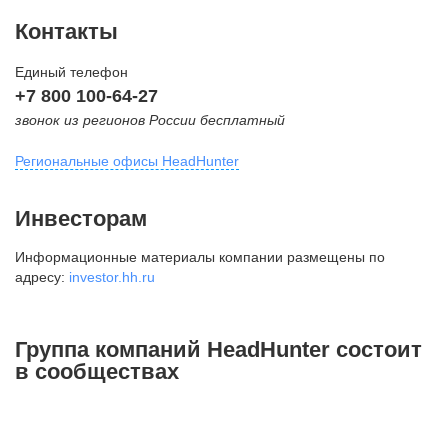
Контакты
Единый телефон
+7 800 100-64-27
звонок из регионов России бесплатный
Региональные офисы HeadHunter
Москва
Инвесторам
внутригородская территория
Информационные материалы компании размещены по
Муниципальный округ Тверской,
адресу:
investor.hh.ru
2-я Брестская ул., д. 48,
помещение 25
+7 495 974-64-27
Группа компаний HeadHunter состоит
+7 495 980-64-27
в сообществах
+7 495 134-92-24
press@hh.ru