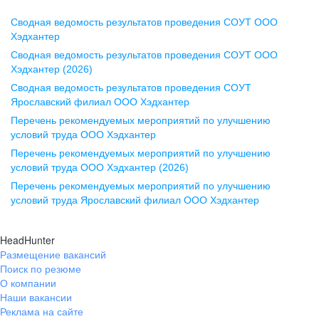
Сводная ведомость результатов проведения СОУТ ООО
Воронеж
Хэдхантер
Сводная ведомость результатов проведения СОУТ ООО
ул. Комиссаржевской, д. 10,
Хэдхантер (2026)
офис 1212
Сводная ведомость результатов проведения СОУТ
+7 473 280-05-05
Ярославский филиал ООО Хэдхантер
pr@vrn.hh.ru
Перечень рекомендуемых мероприятий по улучшению
условий труда ООО Хэдхантер
Казань
Перечень рекомендуемых мероприятий по улучшению
ул. Спартаковская, д. 2А, этаж 3,
условий труда ООО Хэдхантер (2026)
помещение 15
Перечень рекомендуемых мероприятий по улучшению
условий труда Ярославский филиал ООО Хэдхантер
+7 843 212-12-50
pr@kzn.hh.ru
HeadHunter
Размещение вакансий
Екатеринбург
Поиск по резюме
ул. Боевых Дружин, стр. 20,
О компании
5 этаж, офис 505, 521
Наши вакансии
Реклама на сайте
+7 343 226-79-99