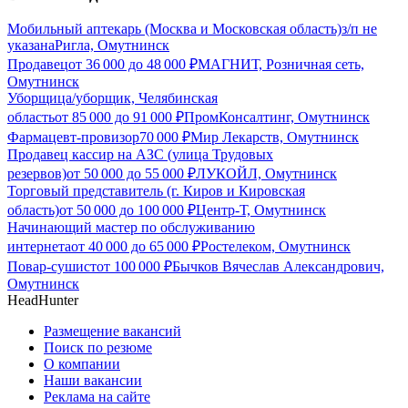
Мобильный аптекарь (Москва и Московская область)
з/п не
указана
Ригла, Омутнинск
Продавец
от
36 000
до
48 000
₽
МАГНИТ, Розничная сеть,
Омутнинск
Уборщица/уборщик, Челябинская
область
от
85 000
до
91 000
₽
ПромКонсалтинг, Омутнинск
Фармацевт-провизор
70 000
₽
Мир Лекарств, Омутнинск
Продавец кассир на АЗС (улица Трудовых
резервов)
от
50 000
до
55 000
₽
ЛУКОЙЛ, Омутнинск
Торговый представитель (г. Киров и Кировская
область)
от
50 000
до
100 000
₽
Центр-Т, Омутнинск
Начинающий мастер по обслуживанию
интернета
от
40 000
до
65 000
₽
Ростелеком, Омутнинск
Повар-сушист
от
100 000
₽
Бычков Вячеслав Александрович,
Омутнинск
HeadHunter
Размещение вакансий
Поиск по резюме
О компании
Наши вакансии
Реклама на сайте