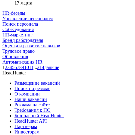
17 марта
HR-беседы
Управление персоналом
Поиск персонала
Собеседования
HR-маркетинг
Бренд работодателя
Оценка и развитие навыков
Трудовое право
Обновления
Автоматизация HR
1
2
3
4
5
6
7
8
9
10
11
...
214
дальше
HeadHunter
Размещение вакансий
Поиск по резюме
О компании
Наши вакансии
Реклама на сайте
Требования к ПО
Безопасный HeadHunter
HeadHunter API
Партнерам
Инвесторам