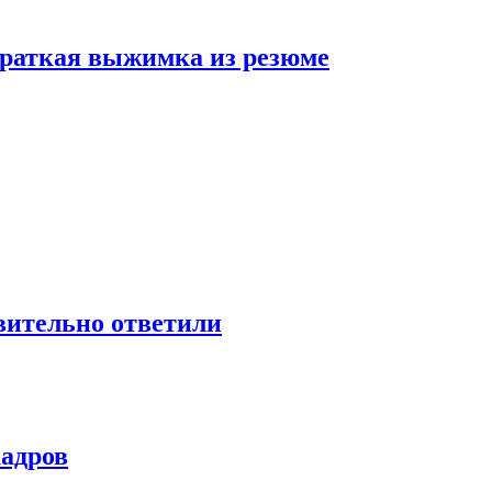
 краткая выжимка из резюме
твительно ответили
кадров