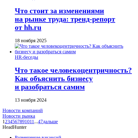
Что стоит за изменениями
на рынке труда: тренд-репорт
от hh.ru
18 ноября 2025
HR-беседы
Что такое человеко­центричность?
Как объяснить бизнесу
и разобраться самим
13 ноября 2024
Новости компаний
Новости рынка
1
2
3
4
5
6
7
8
9
10
11
...
47
дальше
HeadHunter
Размещение вакансий