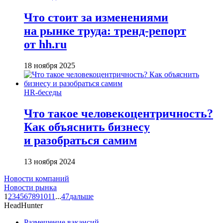
Что стоит за изменениями
на рынке труда: тренд-репорт
от hh.ru
18 ноября 2025
HR-беседы
Что такое человеко­центричность?
Как объяснить бизнесу
и разобраться самим
13 ноября 2024
Новости компаний
Новости рынка
1
2
3
4
5
6
7
8
9
10
11
...
47
дальше
HeadHunter
Размещение вакансий