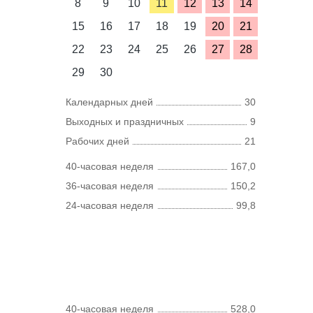
8
9
10
11
12
13
14
15
16
17
18
19
20
21
22
23
24
25
26
27
28
29
30
Календарных дней
30
Выходных и праздничных
9
Рабочих дней
21
40-часовая неделя
167,0
36-часовая неделя
150,2
24-часовая неделя
99,8
40-часовая неделя
528,0