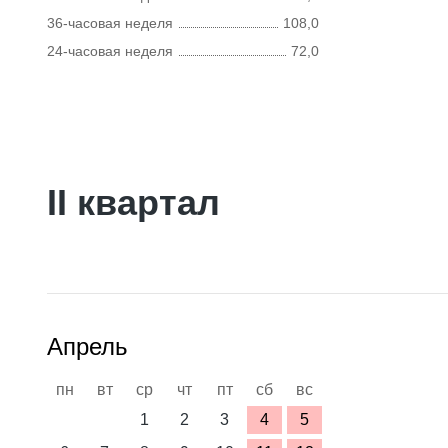
36-часовая неделя
108,0
24-часовая неделя
72,0
II квартал
Апрель
пн
вт
ср
чт
пт
сб
вс
1
2
3
4
5