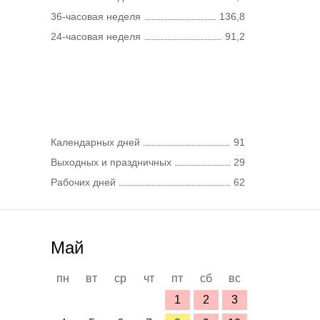
36-часовая неделя
136,8
24-часовая неделя
91,2
Календарных дней
91
Выходных и праздничных
29
Рабочих дней
62
Май
пн
вт
ср
чт
пт
сб
вс
1
2
3