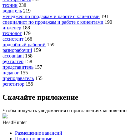
техник
238
водитель
219
менеджер по продажам и работе с клиентами
191
специалист по продажам и работе с клиентами
190
инженер
188
технолог
179
ассистент
166
подсобный рабочий
159
разнорабочий
159
accountant
158
бухгалтер
158
представитель
157
педагог
155
преподаватель
155
репетитор
155
Скачайте приложение
Чтобы получать уведомления о приглашениях мгновенно
HeadHunter
Размещение вакансий
Поиск по резюме