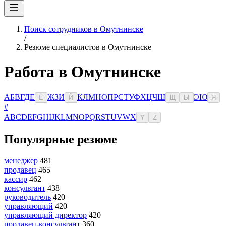
Поиск сотрудников в Омутнинске
/
Резюме специалистов в Омутнинске
Работа в Омутнинске
А
Б
В
Г
Д
Е
Ж
З
И
К
Л
М
Н
О
П
Р
С
Т
У
Ф
Х
Ц
Ч
Ш
Э
Ю
Ё
Й
Щ
Ы
Я
#
A
B
C
D
E
F
G
H
I
J
K
L
M
N
O
P
Q
R
S
T
U
V
W
X
Y
Z
Популярные резюме
менеджер
481
продавец
465
кассир
462
консультант
438
руководитель
420
управляющий
420
управляющий директор
420
продавец-консультант
360