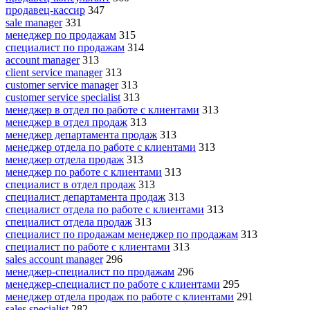
продавец-кассир
347
sale manager
331
менеджер по продажам
315
специалист по продажам
314
account manager
313
client service manager
313
customer service manager
313
customer service specialist
313
менеджер в отдел по работе с клиентами
313
менеджер в отдел продаж
313
менеджер департамента продаж
313
менеджер отдела по работе с клиентами
313
менеджер отдела продаж
313
менеджер по работе с клиентами
313
специалист в отдел продаж
313
специалист департамента продаж
313
специалист отдела по работе с клиентами
313
специалист отдела продаж
313
специалист по продажам менеджер по продажам
313
специалист по работе с клиентами
313
sales account manager
296
менеджер-специалист по продажам
296
менеджер-специалист по работе с клиентами
295
менеджер отдела продаж по работе с клиентами
291
sales specialist
282